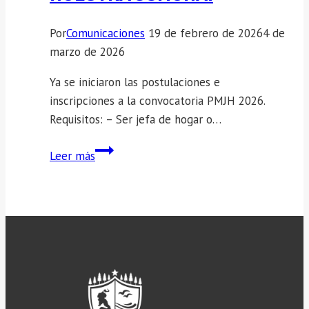
Por
Comunicaciones
19 de febrero de 2026
4 de
marzo de 2026
Ya se iniciaron las postulaciones e
inscripciones a la convocatoria PMJH 2026.
Requisitos: – Ser jefa de hogar o…
¡Atención
Leer más
mujeres
de
nuestra
comuna!