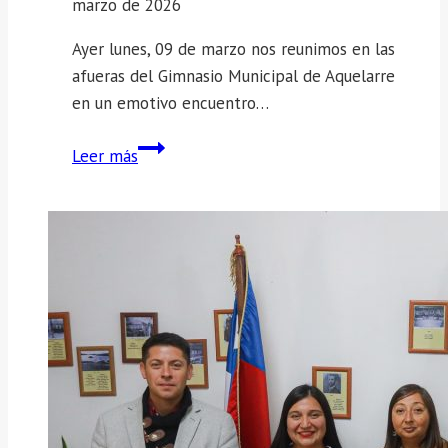
marzo de 2026
Ayer lunes, 09 de marzo nos reunimos en las
afueras del Gimnasio Municipal de Aquelarre
en un emotivo encuentro…
Así
Leer más
vivimos
la
conmemoración
del
Día
de
la
Mujer
en
Vichuquén