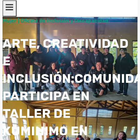
Mujer
|
Oficina de Inclusión y Discapacidad
ARTE, CREATIVIDAD
E
INCLUSIÓN:COMUNID
PARTICIPA EN
TALLER DE
KUMIHIMO EN