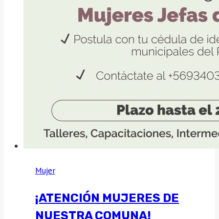
las
mujeres
de
Vichuquén
Mujer
¡ATENCIÓN MUJERES DE
NUESTRA COMUNA!