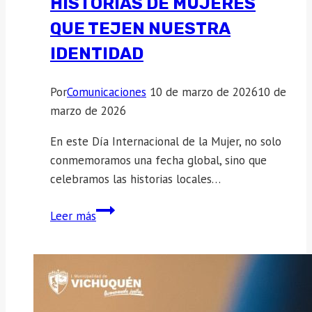
HISTORIAS DE MUJERES
QUE TEJEN NUESTRA
IDENTIDAD
Por
Comunicaciones
10 de marzo de 2026
10 de
marzo de 2026
En este Día Internacional de la Mujer, no solo
conmemoramos una fecha global, sino que
celebramos las historias locales…
8M
Leer más
en
Vichuquén:
Historias
de
Mujeres