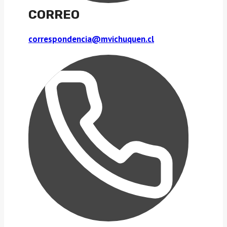
CORREO
correspondencia@mvichuquen.cl