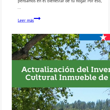
pensamos en el bienestar de tu hogar. Por eso,
…
¡
Leer más
VUELVE
EL
SUBSIDIO
MUNICIPAL
AL
GAS
2026!