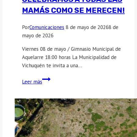
MAMÁS COMO SE MERECEN!
Por
Comunicaciones
8 de mayo de 2026
8 de
mayo de 2026
Viernes 08 de mayo / Gimnasio Municipal de
Aquelarre 18:00 horas La Municipalidad de
Vichuquén te invita a una…
¡Este
Leer más
viernes
celebramos
a
todas
las
mamás
como