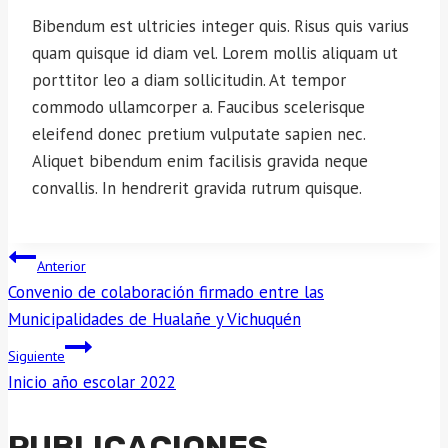
Bibendum est ultricies integer quis. Risus quis varius
quam quisque id diam vel. Lorem mollis aliquam ut
porttitor leo a diam sollicitudin. At tempor
commodo ullamcorper a. Faucibus scelerisque
eleifend donec pretium vulputate sapien nec.
Aliquet bibendum enim facilisis gravida neque
convallis. In hendrerit gravida rutrum quisque.
NAVEGACIÓN
Anterior
Convenio de colaboración firmado entre las
DE
Municipalidades de Hualañe y Vichuquén
ENTRADAS
Siguiente
Inicio año escolar 2022
PUBLICACIONES