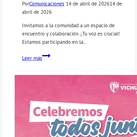
Por
Comunicaciones
14 de abril de 2026
14 de
abril de 2026
Invitamos a la comunidad a un espacio de
encuentro y colaboración. ¡Tu voz es crucial!
Estamos participando en la…
¿Valoramos
Leer más
juntos
el
patrimonio
arquitectónico
de
Vichuquén?