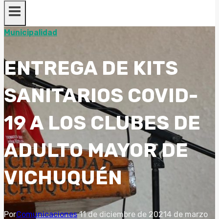
Municipalidad
ENTREGA DE KITS
SANITARIOS COVID-
19 A LOS CLUBES DE
ADULTO MAYOR DE
VICHUQUÉN
Por
Comunicaciones
11 de diciembre de 2021
4 de marzo