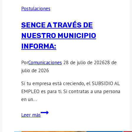
Postulaciones
SENCE A TRAVÉS DE
NUESTRO MUNICIPIO
INFORMA:
Por
Comunicaciones
28 de julio de 2026
28 de
julio de 2026
Si tu empresa está creciendo, el SUBSIDIO AL
EMPLEO es para ti. Si contratas a una persona
en un…
Sence
Leer más
a
través