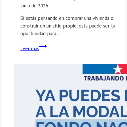
junio de 2026
Si estás pensando en comprar una vivienda o
construir en un sitio propio, esta puede ser tu
oportunidad para…
El
Leer más
Minvu
informa:
¡Ya
comenzó
la
postulación
para
el
Primer
Llamado